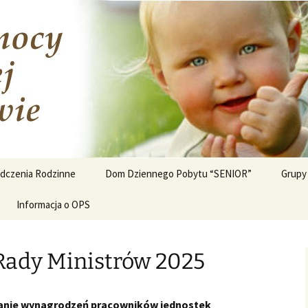
znej w Wyszkowie
ków
dczenia Rodzinne
Dom Dziennego Pobytu “SENIOR”
Grup
nikaty Działu
Informacja o OPS
Dla ro
dczeń Rodzinnych
autys
ndacja podatku VAT
Rady Ministrów 2025
ostarczone paliwa
we w 2023 r.
tek mieszkaniowy
nie wynagrodzeń pracowników jednostek