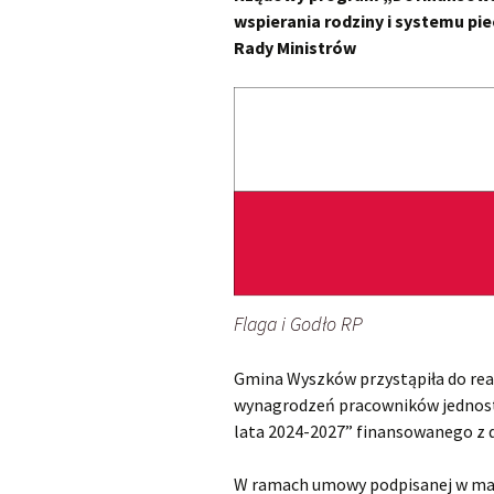
wspierania rodziny i systemu pie
Standardy ochrony
Czys
Rady Ministrów
małoletnich
Zasi
Akty prawne
Jed
Dokumenty do pobrania
z ty
dzie
Partnerzy OPS
Jed
świa
urod
Za Ż
Spec
Flaga i Godło RP
opie
Gmina Wyszków przystąpiła do re
Fund
wynagrodzeń pracowników jednoste
Świa
lata 2024-2027” finansowanego z d
piel
W ramach umowy podpisanej w marc