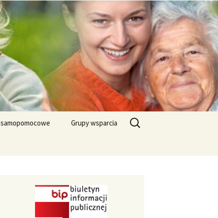
Search
y samopomocowe
Grupy wsparcia
for:
dziców dzieci
Grupa wsparcia „Po
tycznych
stracie osoby bliskiej“
Grupa wsparcia „PO
MOCNI“
Grupa wsparcia dla osób
chorych na Stwardnienie
Rozsiane