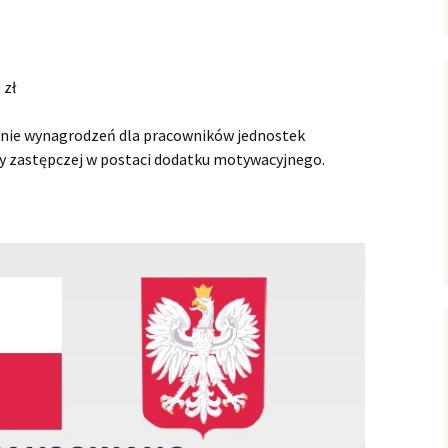
dczenie rodzicielskie
łek pielęgnacyjny
 zł
menty do pobrania
nie wynagrodzeń dla pracowników jednostek
zy zastępczej w postaci dodatku motywacyjnego.