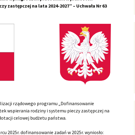
czy zastępczej na lata 2024-2027” – Uchwała Nr 63
te powietrze
łek rodzinny
norazowa zapomoga
tułu urodzenia
cka
norazowe
dczenie z tytułu
zenia się dziecka –
yciem
jalny zasiłek
kuńczy
alizacji rządowego programu „Dofinansowanie
usz alimentacyjny
k wspierania rodziny i systemu pieczy zastępczej na
dczenie
otacji celowej budżetu państwa.
ęgnacyjne
u 2025r. dofinansowanie zadań w 2025r. wyniosło: